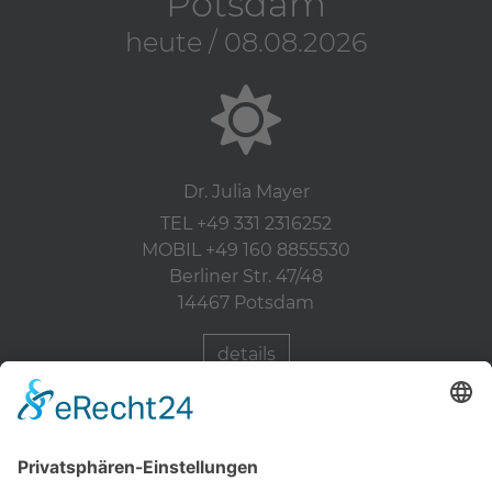
Potsdam
heute / 08.08.2026
Dr. Julia Mayer
TEL +49 331 2316252
MOBIL +49 160 8855530
Berliner Str. 47/48
14467 Potsdam
details