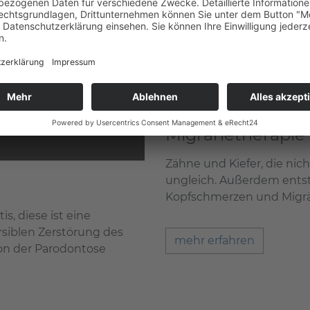
Migränetherapie
Zähne und Kiefer, die nic
ungleich. Außerdem ents
Kopfschmerzen und Migrä
s, diese ist eine
rsiblen Zerstörung des
mehr erfahren
on der Parodontose