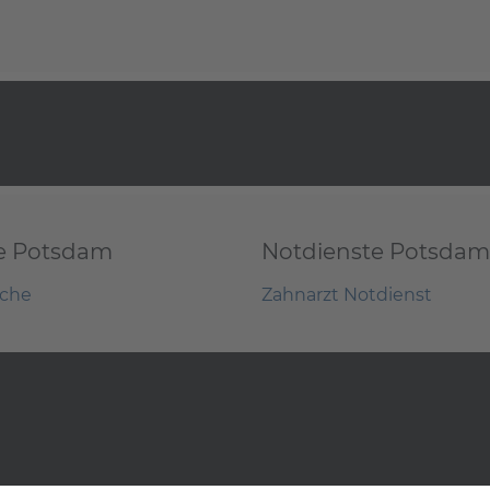
e Potsdam
Notdienste Potsdam
uche
Zahnarzt Notdienst