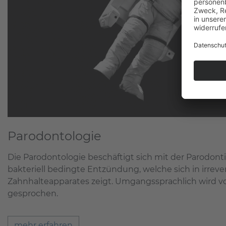
Parodontologie
Die Parodontologie beschäftigt sich mit der Parodontiti
bakteriell bedingte Entzündung, welche sich in irreve
Zahnhalteapparates zeigt. Umgangssprachlich wird v
gesprochen.
mehr erfahren