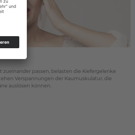
ht zueinander passen, belasten die Kiefergelenke
tehen Verspannungen der Kaumuskulatur, die
ne auslösen können.