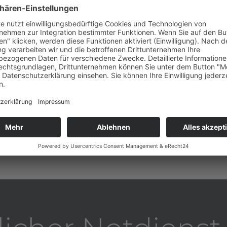
Ästhetik
Die Zahnästhetik (Ästheti
sind nicht nur Kauwerkze
Bedeutung. Nicht nur das
damit die gesamte Kommu
ist eine an den
r Behandlung von
rapie mittels einer
mehr erfahren
tungen und