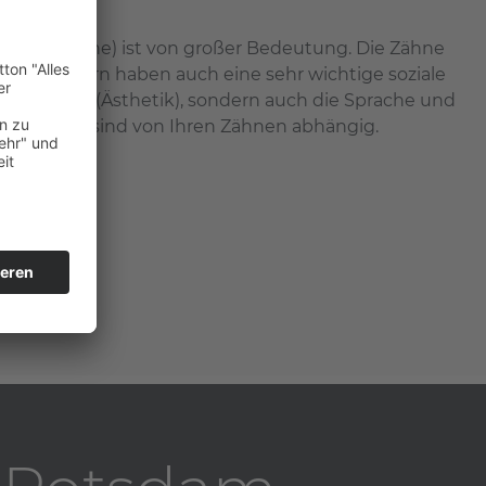
k Ihrer Zähne) ist von großer Bedeutung. Die Zähne
uge, sondern haben auch eine sehr wichtige soziale
 Aussehen (Ästhetik), sondern auch die Sprache und
nikation sind von Ihren Zähnen abhängig.