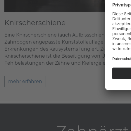
Knirscherschiene
Eine Knirscherschiene (auch Aufbissschiene genannt) 
Zahnbogen angepasste Kunststoffauflage, welche zu
Erkrankungen des Kausystems fungiert. Ziel einer The
Knirscherschiene ist die Beseitigung von Überbelas
Fehlbelastungen der Zähne und Kiefergelenke.
mehr erfahren