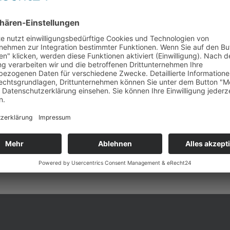
Kieferorthopädie
Bei der Kieferorthopädie 
welches sich mit der Ve
Fehlstellungen der Kiefer
hartsubstanz durch ein
material (keramikgefüllter
mehr erfahren
klebt wird, ersetzt.