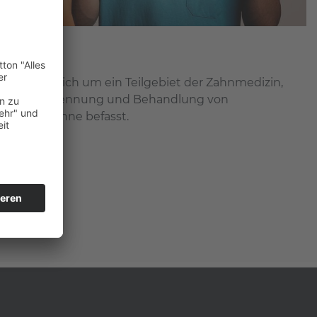
handelt es sich um ein Teilgebiet der Zahnmedizin,
rhütung, Erkennung und Behandlung von
 und der Zähne befasst.