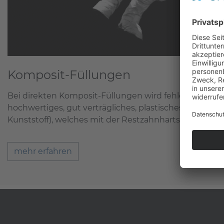
Komposit-Füllungen
Bei direkten Komposit-Füllungen wird fehlende Zahn
hochwertiges, gut verträgliches, plastisches Komposit
Kunststoff), welches mit der Restzahnhartsubstanz ver
mehr erfahren