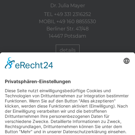
Dr. Julia Mayer
TEL +49 331 2316252
MOBIL +49 160 8855530
Berliner Str. 47/48
14467 Potsdam
details
Zahnärzte Potsdam
Zahnarzt Suche