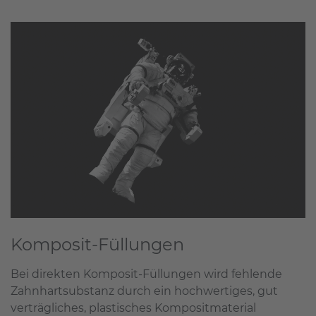
Komposit-Füllungen
Bei direkten Komposit-Füllungen wird fehlende
Zahnhartsubstanz durch ein hochwertiges, gut
verträgliches, plastisches Kompositmaterial