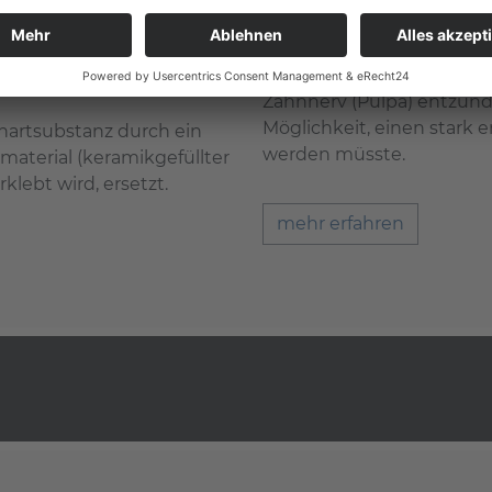
Endodontie
Als „Endodontologie“ wird
der Wurzelkanalbehandlu
Zahnnerv (Pulpa) entzünde
Möglichkeit, einen stark 
hartsubstanz durch ein
werden müsste.
material (keramikgefüllter
klebt wird, ersetzt.
mehr erfahren