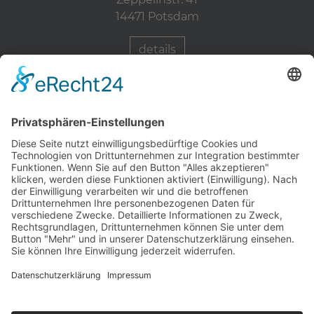
14471 Potsdam
details
Zahnärzte Potsdam
Zahnarzt Suche
Notdienste Potsdam
Zahnarzt Notdienst