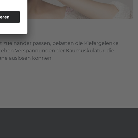
ht zueinander passen, belasten die Kiefergelenke
tehen Verspannungen der Kaumuskulatur, die
ne auslösen können.