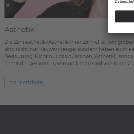
Ästhetik
Die Zahnästhetik (Ästhetik Ihrer Zähne) ist von groß
sind nicht nur Kauwerkzeuge, sondern haben auch ein
Bedeutung. Nicht nur das Aussehen (Ästhetik), sond
damit die gesamte Kommunikation sind von Ihren Z
mehr erfahren