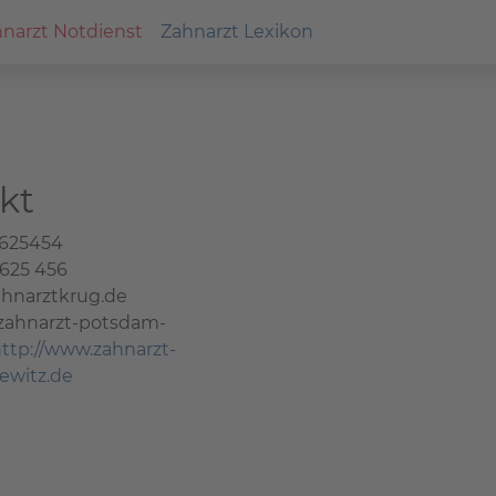
narzt Notdienst
Zahnarzt Lexikon
kt
 625454
 625 456
hnarztkrug.de
.zahnarzt-potsdam-
ttp://www.zahnarzt-
ewitz.de