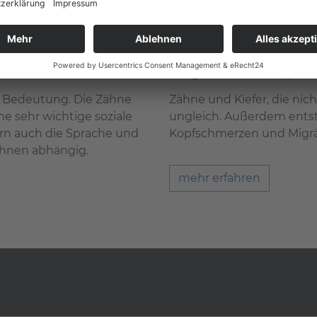
Migränetherapie
er Bedeutung. Die Zähne
Zähne und Kiefer, die nic
e sehr wichtige soziale
ungleich. Außerdem ents
ern auch die Sprache und
Kopfschmerzen und Migrä
ähnen abhängig.
mehr erfahren