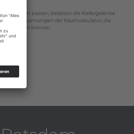
ht zueinander passen, belasten die Kiefergelenke
tehen Verspannungen der Kaumuskulatur, die
ne auslösen können.