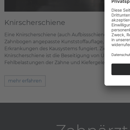
Knirscherschiene
Eine Knirscherschiene (auch Aufbissschiene genannt) 
Zahnbogen angepasste Kunststoffauflage, welche zu
Erkrankungen des Kausystems fungiert. Ziel einer The
Knirscherschiene ist die Beseitigung von Überbelas
Fehlbelastungen der Zähne und Kiefergelenke.
mehr erfahren