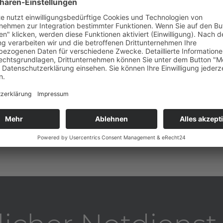
Migränetherapie
Zähne und Kiefer, die nic
ungleich. Außerdem ents
Kopfschmerzen und Migrä
ist eine an den
r Behandlung von
mehr erfahren
rapie mittels einer
tungen und