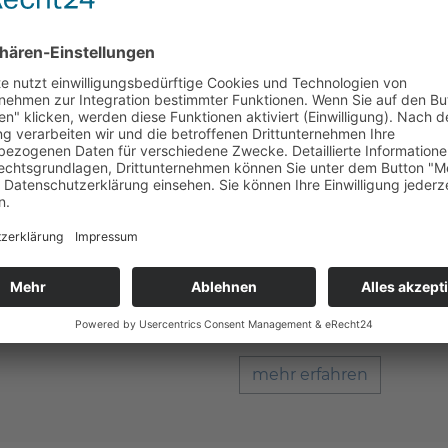
Röntgen
fgrund längerer
Röntgen in der Zahnmedizi
mt durch fehlende
Gebiss unter Verwendung 
cht mehr gebraucht wird.
Durchdringung des Mund
henersatzmaterialien der
Röntgengerätes wird in Bi
Auswertung und unterstüt
Zahnarztpraxis.
mehr erfahren