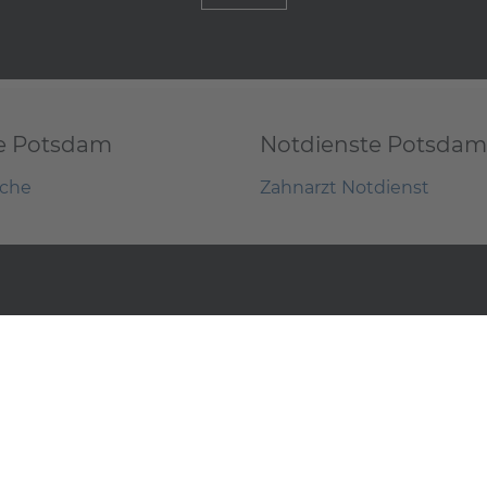
e Potsdam
Notdienste Potsdam
uche
Zahnarzt Notdienst