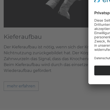
Kieferaufbau
Der Kieferaufbau ist nötig, wenn sich der Knochen au
Nichtnutzung zurückgebildet hat. Der Körper bekom
Zahnwurzeln das Signal, dass das Knochenmaterial ni
Beim Kieferaufbau wird durch das einsetzen von Knoc
Wiederaufbau gefördert
mehr erfahren