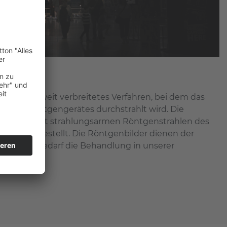
n ist ein weit verbreitetes Verfahren, bei dem das
eines Röntgengerätes durchstrahlt wird. Die
raumes mit strahlungsarmen Röntgenstrahlen des
ldern dargestellt. Die Röntgenbilder dienen der
zen bei Bedarf die Behandlung in unserer