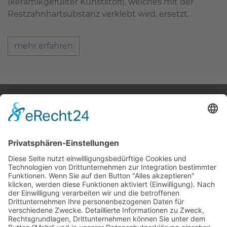
(keramikgefüllter Kunststoff), welches mit der
Restzahnhartsubstanz verklebt wird, ersetzt.
mehr erfahren
Zahnärzte Potsdam
Zahnarzt Suche