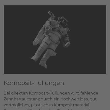
Komposit-Füllungen
Bei direkten Komposit-Füllungen wird fehlende
Zahnhartsubstanz durch ein hochwertiges, gut
verträgliches, plastisches Kompositmaterial