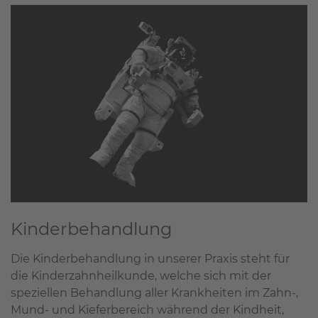
Kinderbehandlung
Die Kinderbehandlung in unserer Praxis steht für
die Kinderzahnheilkunde, welche sich mit der
speziellen Behandlung aller Krankheiten im Zahn-,
Mund- und Kieferbereich während der Kindheit,