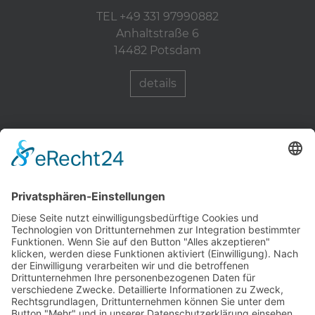
TEL +49 331 97990882
Anhaltstraße 6
14482 Potsdam
details
Zahnärzte Potsdam
Zahnarzt Suche
Notdienste Potsdam