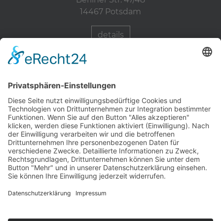
14467 Potsdam
details
Zahnärzte Potsdam
Zahnarzt Suche
Notdienste Potsdam
Zahnarzt Notdienst