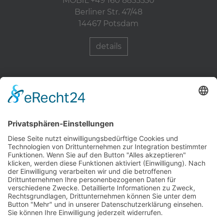
MOBIL +49 160 8855530
Berliner Str. 47/48
14467 Potsdam
details
Zahnärzte Potsdam
Zahnarzt Suche
Notdienste Potsdam
Zahnarzt Notdienst