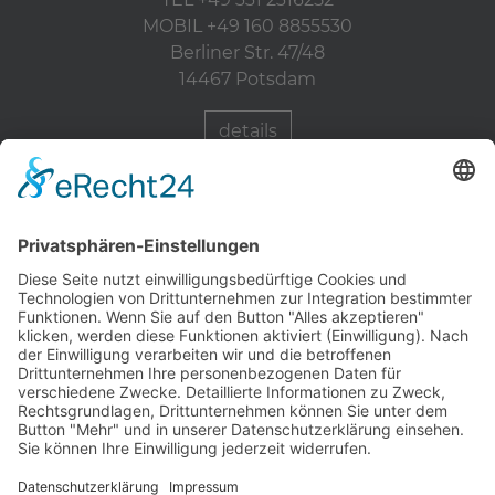
MOBIL +49 160 8855530
Berliner Str. 47/48
14467 Potsdam
details
Zahnärzte Potsdam
Zahnarzt Suche
Notdienste Potsdam