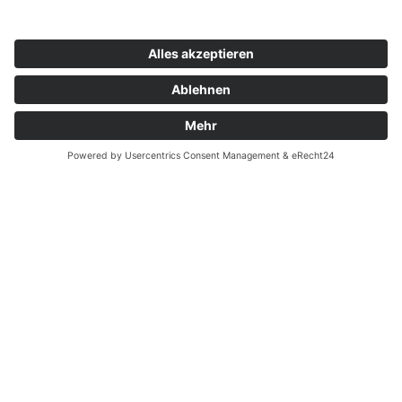
Zahnarzt Notdienst
Wussten Sie schon?
Zahnarzt Lexikon
©2026 Zahnärzte Potsdam
Impressum
|
Datenschutzerklärung