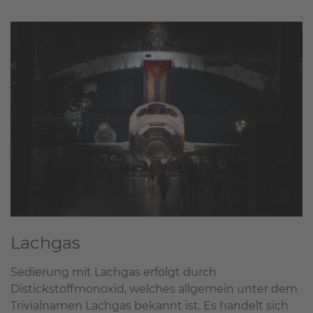
Lachgas
Sedierung mit Lachgas erfolgt durch
Distickstoffmonoxid, welches allgemein unter dem
Trivialnamen Lachgas bekannt ist. Es handelt sich