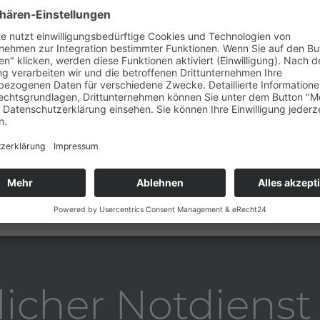
en die Kiefergelenke
aumuskulatur, die
Kinderbehandlu
Die Kinderbehandlung in u
welche sich mit der spezi
und Kieferbereich während
befasst.
mehr erfahren
licher Notdiens