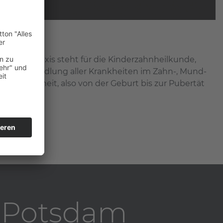
ng
nserer Praxis steht für die Kinderzahnheilkunde,
ellen Behandlung aller Krankheiten im Zahn-, Mund-
 der Kindheit, also von der Geburt bis zur Pubertät
t Potsdam