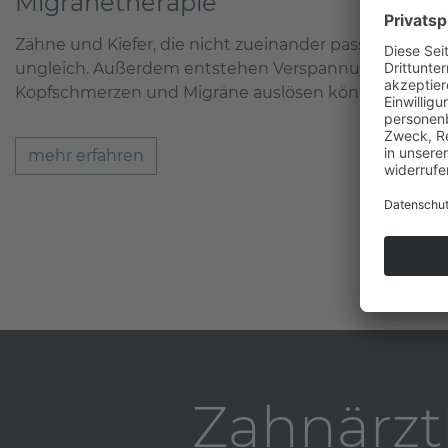
Migränetherapie
Zähne und Kiefer, die nicht zueinander passen, belast
ungleich. Außerdem entstehen Verspannungen der K
Kopfschmerzen und Migräne auslösen können.
mehr erfahren
Zahnärzt