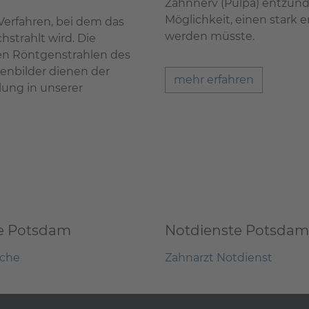
Zahnnerv (Pulpa) entzünde
Möglichkeit, einen stark 
 Verfahren, bei dem das
werden müsste.
strahlt wird. Die
n Röntgenstrahlen des
genbilder dienen der
mehr erfahren
ung in unserer
e Potsdam
Notdienste Potsdam
uche
Zahnarzt Notdienst