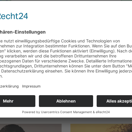
powered by
Usercentrics Consent Management
Platform
&
eRecht24
Zahnarzt-Wissen