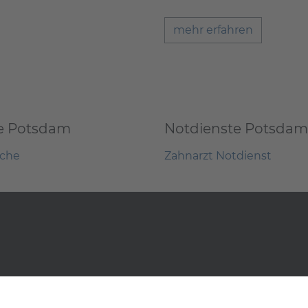
mehr erfahren
e Potsdam
Notdienste Potsdam
uche
Zahnarzt Notdienst