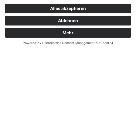
Wussten Sie schon?
Zahnarzt Lexikon
©2026 Zahnärzte Potsdam
Impressum
|
Datenschutzerklärung