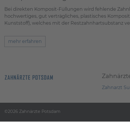
Bei direkten Komposit-Füllungen wird fehlende Zahn
hochwertiges, gut verträgliches, plastisches Komposit
Kunststoff), welches mit der Restzahnhartsubstanz ver
mehr erfahren
Zahnärzt
Zahnarzt S
©2026 Zahnärzte Potsdam