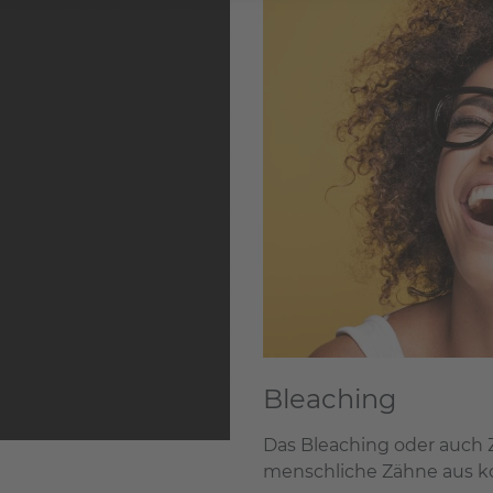
Bleaching
Das Bleaching oder auch 
menschliche Zähne aus k