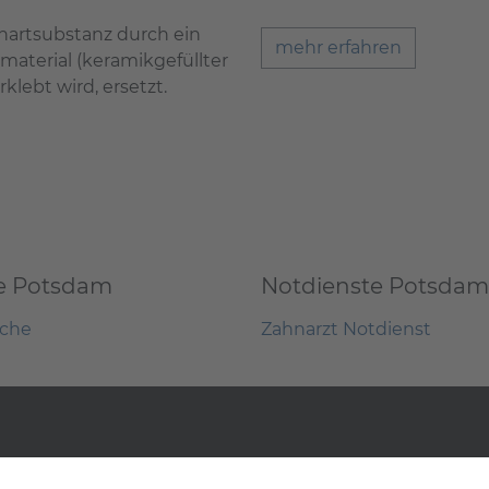
hartsubstanz durch ein
mehr erfahren
material (keramikgefüllter
klebt wird, ersetzt.
e Potsdam
Notdienste Potsdam
uche
Zahnarzt Notdienst